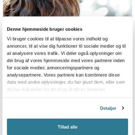
Kom og få viden og redskaber, som du med det samme
Denne hjemmeside bruger cookies
kan gå hjem og bruge. Oplever du, at dit kvikke og
velfungerende barn har det svært når i skilles? Det kan
Vi bruger cookies til at tilpasse vores indhold og
være når dit barnet afleveres i skolen, når det skal være
annoncer, til at vise dig funktioner til sociale medier og til
alene til sport, eller passes hos bedsteforældrene. Det
at analysere vores trafik. Vi deler også oplysninger om
din brug af vores hjemmeside med vores partnere inden
kan også være adskillelsen ved […]
for sociale medier, annonceringspartnere og
Angste børn bliver angste voksne
analysepartnere. Vores partnere kan kombinere disse
data med andre oplysninger, du har givet dem, eller som
de har indsamlet fra din brug af deres tjenester.
Detaljer
Tillad alle