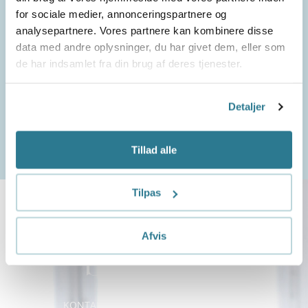
Angst kan behandles. Gennem Karins viden, erfaring
for sociale medier, annonceringspartnere og
og konkrete fortællinger får du ndsigt og brugbare
analysepartnere. Vores partnere kan kombinere disse
redskaber til at skabe mere ro, overvinde angsten og
data med andre oplysninger, du har givet dem, eller som
finde glæden igen – for både dit barn og din familie.
de har indsamlet fra din brug af deres tjenester.
Apple podcast
Spotify
Detaljer
Tillad alle
Tilpas
Afvis
KONTAKT
OM ANGSTFRI BARNDOM