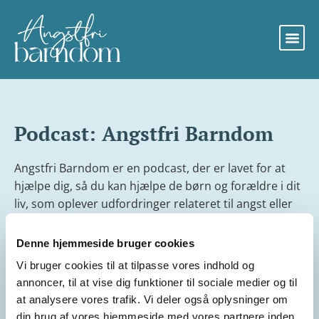
Podcast: Angstfri Barndom
Angstfri Barndom er en podcast, der er lavet for at
hjælpe dig, så du kan hjælpe de børn og forældre i dit
liv, som oplever udfordringer relateret til angst eller
ængstelighed.
Denne hjemmeside bruger cookies
I hver episode møder du psykoterapeut og kvinden
bag Angstfri Barndom, Karin Nilsson. Karin har i mere
Vi bruger cookies til at tilpasse vores indhold og
end 20 år hjulpet familier, hvor børns angst har
annoncer, til at vise dig funktioner til sociale medier og til
påvirket hele familiens hverdag.
at analysere vores trafik. Vi deler også oplysninger om
din brug af vores hjemmeside med vores partnere inden