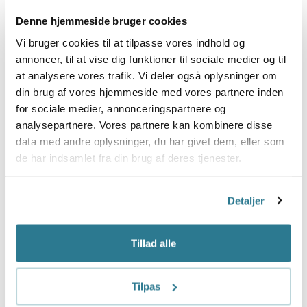
forløb senere.
Denne hjemmeside bruger cookies
Note: Som altid, er ‘Mikkel’ et opdigtet navn for at
Vi bruger cookies til at tilpasse vores indhold og
sikre anonymiteten.
annoncer, til at vise dig funktioner til sociale medier og til
at analysere vores trafik. Vi deler også oplysninger om
din brug af vores hjemmeside med vores partnere inden
for sociale medier, annonceringspartnere og
analysepartnere. Vores partnere kan kombinere disse
data med andre oplysninger, du har givet dem, eller som
de har indsamlet fra din brug af deres tjenester.
FORRIGE
NÆSTE
Detaljer
Tillad alle
Flere artikler
Tilpas