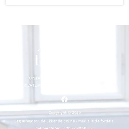
KONTAKT
OM ANGSTFRI BARNDOM
PRIVATLIVSPOLITIK
COOKIEDEKLARATION
Copyright © 2026
Jeg arbejder udelukkende online - med alle de fordele
det medfører. T:
20 27 80 50
| E: