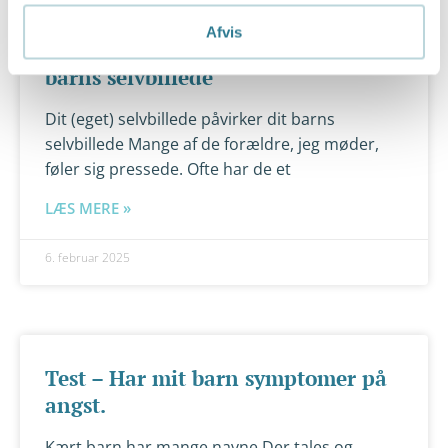
Afvis
Dit (eget) selvbillede påvirker dit
barns selvbillede
Dit (eget) selvbillede påvirker dit barns
selvbillede Mange af de forældre, jeg møder,
føler sig pressede. Ofte har de et
LÆS MERE »
6. februar 2025
Test – Har mit barn symptomer på
angst.
Kært barn har mange navne Der tales og