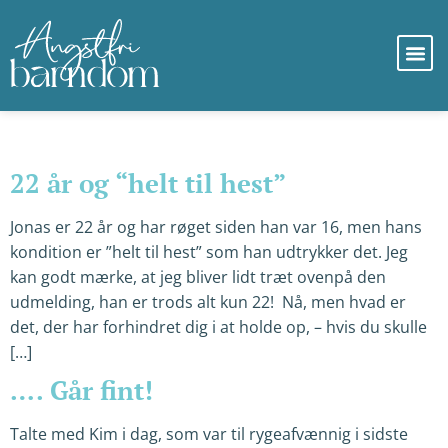
Kategori:
Røgfri
22 år og “helt til hest”
Jonas er 22 år og har røget siden han var 16, men hans
kondition er ”helt til hest” som han udtrykker det. Jeg
kan godt mærke, at jeg bliver lidt træt ovenpå den
udmelding, han er trods alt kun 22! Nå, men hvad er
det, der har forhindret dig i at holde op, – hvis du skulle
[…]
…. Går fint!
Talte med Kim i dag, som var til rygeafvænnig i sidste