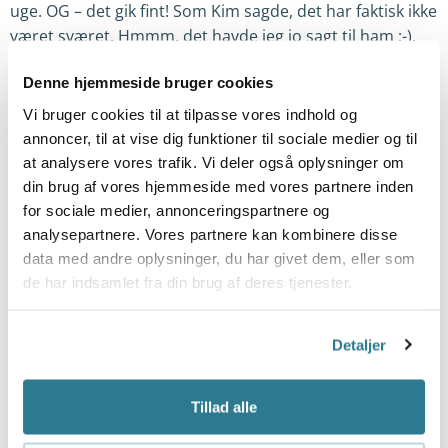
uge. OG – det gik fint! Som Kim sagde, det har faktisk ikke
været sværet. Hmmm, det havde jeg jo sagt til ham ;-).
Jeg har lokket Kim til at skrive om sin erfaring, så det
Denne hjemmeside bruger cookies
kommer om et par dage på bloggen, – […]
Vi bruger cookies til at tilpasse vores indhold og
Hvad nu hvis,- at jeg påstod, at
annoncer, til at vise dig funktioner til sociale medier og til
det bare er noget du bilder dig
at analysere vores trafik. Vi deler også oplysninger om
ind…?
din brug af vores hjemmeside med vores partnere inden
for sociale medier, annonceringspartnere og
Kim er 43 år, og er kommet for at blive røgfri. Han har
analysepartnere. Vores partnere kan kombinere disse
haft en blodprop i hjertet to gange og fået en stent
data med andre oplysninger, du har givet dem, eller som
indopereret, – så nu går den ikke længere. Jeg
de har indsamlet fra din brug af deres tjenester.
spurgte, om han har prøvet at være røgfri før, og jo da,
det havde han, – i et halvt år. “Og selv om min søn […]
Detaljer
Hvor svært kan det være?
Tillad alle
Dette indlæg er en artikel som jeg har skrevet til
Ugebladet i forbindelse med årsskiftet, hvor mange